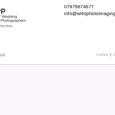
07979674677
info@willsphotoimaging
026
Contact
C